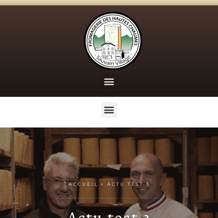
ACCUEIL
»
ACTU TEST 3
Actu test 3